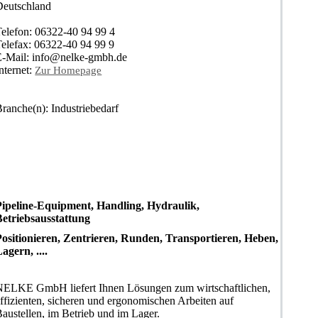
Deutschland
Telefon: 06322-40 94 99 4
Telefax: 06322-40 94 99 9
E-Mail: info@nelke-gmbh.de
nternet:
Zur Homepage
ranche(n): Industriebedarf
Pipeline-Equipment, Handling, Hydraulik,
Betriebsausstattung
Positionieren, Zentrieren, Runden, Transportieren, Heben,
agern, ....
NELKE GmbH liefert Ihnen Lösungen zum wirtschaftlichen,
ffizienten, sicheren und ergonomischen Arbeiten auf
austellen, im Betrieb und im Lager.