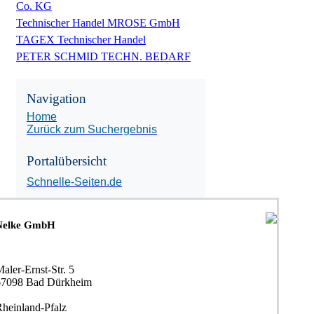
Co. KG
Technischer Handel MROSE GmbH
TAGEX Technischer Handel
PETER SCHMID TECHN. BEDARF
Navigation
Home
Zurück zum Suchergebnis
Portalübersicht
Schnelle-Seiten.de
Nelke GmbH
aler-Ernst-Str. 5
67098 Bad Dürkheim
Rheinland-Pfalz