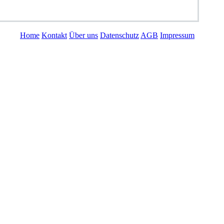
© ISKO Information GmbH 1996 - 2026
Home
Kontakt
Über uns
Datenschutz
AGB
Impressum